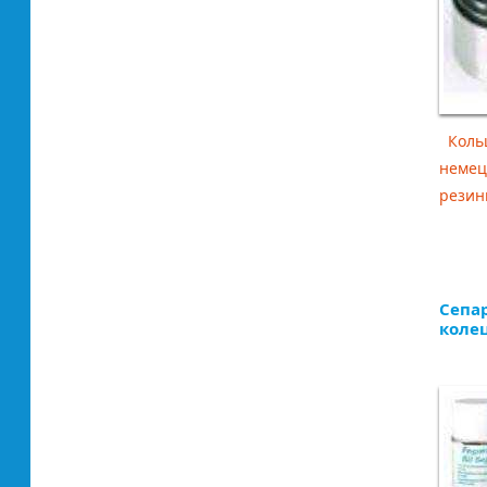
Кольц
немец
резины
Сепа
колец