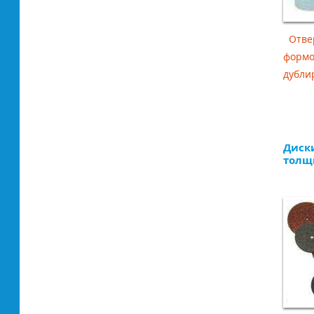
Отвер
формо
дублир
Диск
толщи