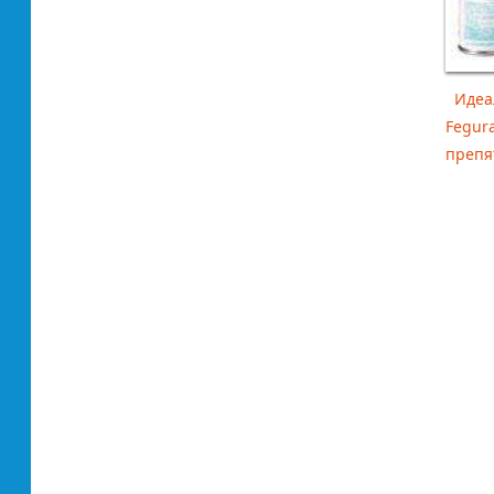
Идеал
Fegur
препя