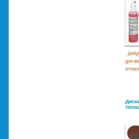
Дебуб
для в
оттиск
Диск
толщ