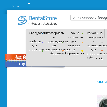
DentalStore
Оборудование
Материалы
Прочие
Расходные
и
и
материалы
материалы
приборы
оборудование
для
и
для
для
терапии
принадлежно
стоматологии
зуботехнических
и
для
лабораторий
ортодонтии
стоматологич
кабинетов
Коль