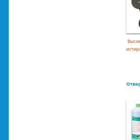
Высок
исти
Отве