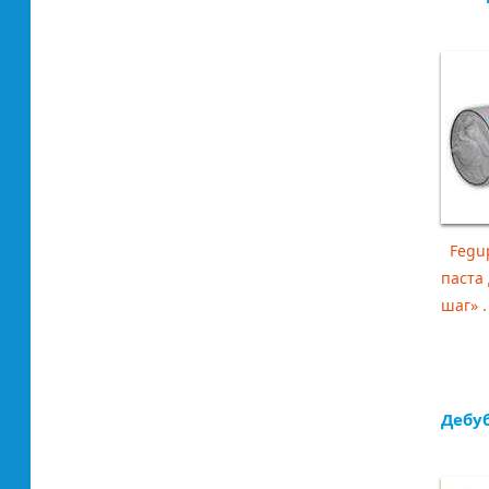
Fegup
паста
шаг» . 
Дебуб