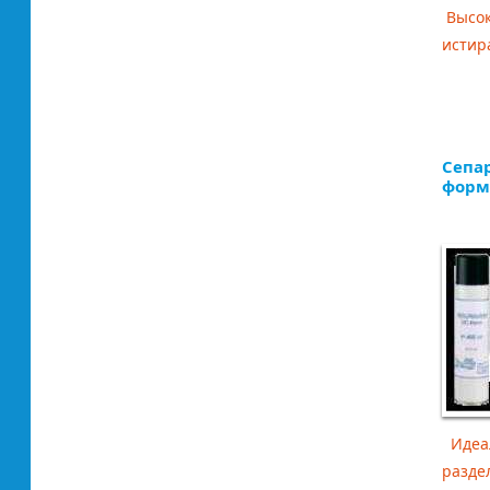
Высок
истир
Сепа
форм
Идеал
разде