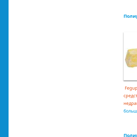
Полир
Fegup
средс
недраг
боль
Полир