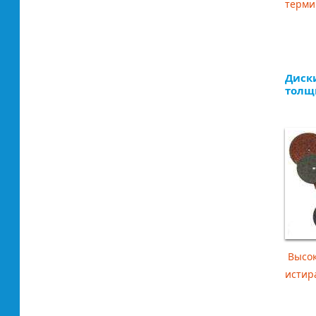
терми
Диск
толщ
Высок
истир