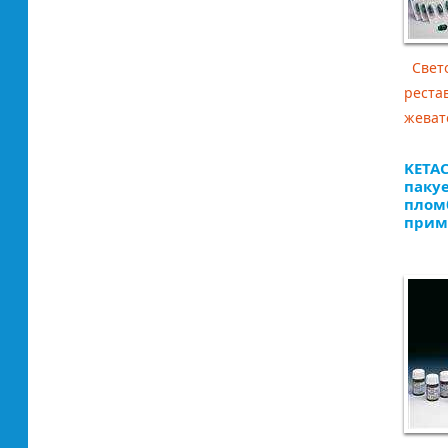
Свето
реста
жеват
KETA
паку
плом
прим