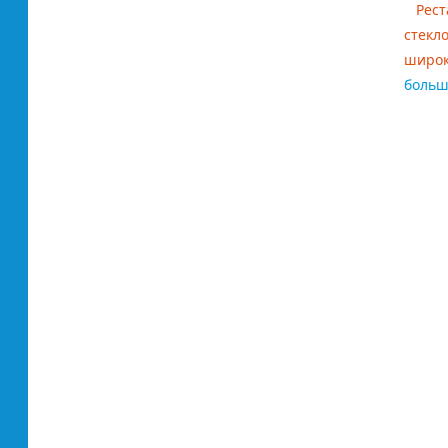
Рест
cтекл
широк
боль