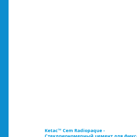
Ketac™ Cem Radiopaque -
Стеклоиономерный цемент для фикс