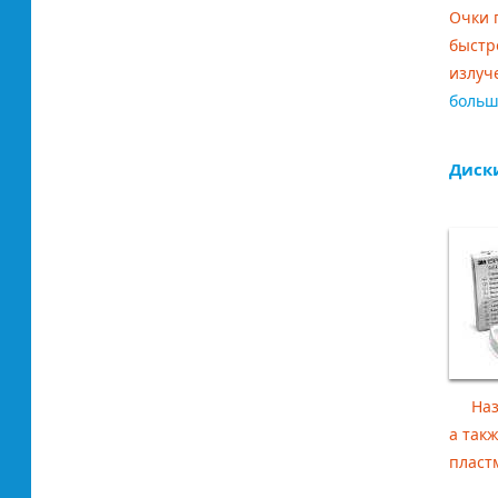
Очки 
быстр
излуче
боль
Диски
Назна
а так
пластм