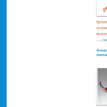
Време
основ
вноси
.....
см
Очки
линз