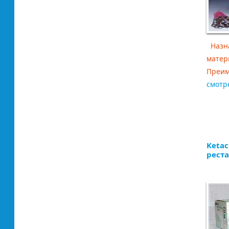
Назна
матер
Преим
смотр
Ketac
рест