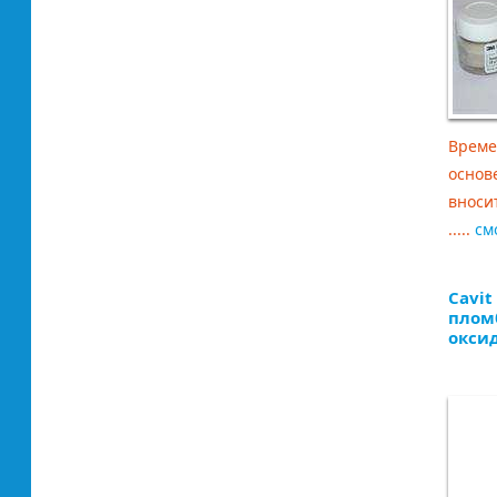
Време
основ
вноси
.....
см
Cavit
плом
окси