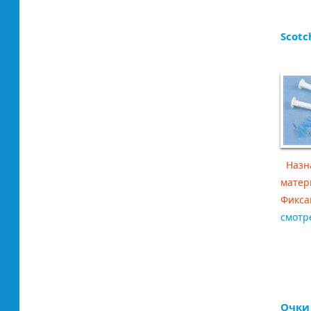
Scotc
Назна
матер
Фикса
смотр
Очки