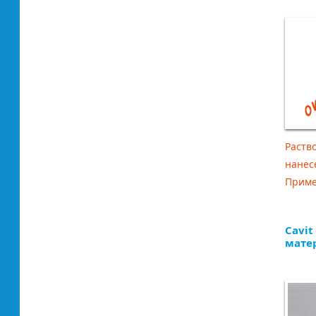
Раств
нанес
Примен
Cavi
мате