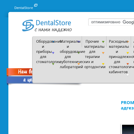
DentalStore
Оборудование
Материалы
Прочие
Расходные
и
и
материалы
материалы
приборы
оборудование
для
и
для
для
терапии
принадлежно
стоматологии
зуботехнических
и
для
лабораторий
ортодонтии
стоматологич
кабинетов
PROM
адгез