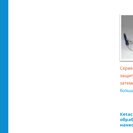
Серия
защит
затем
боль
Кеtac
обра
нане