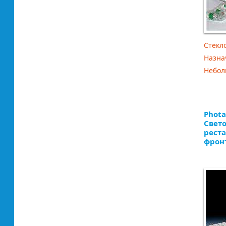
Стекл
Назнач
Небол
Phota
Свет
рест
фрон